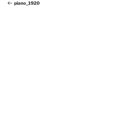
de
précédent
piano_1920
l’article