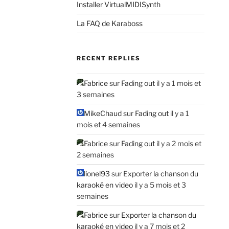
Installer VirtualMIDISynth
La FAQ de Karaboss
RECENT REPLIES
Fabrice
sur
Fading out
il y a 1 mois et
3 semaines
MikeChaud
sur
Fading out
il y a 1
mois et 4 semaines
Fabrice
sur
Fading out
il y a 2 mois et
2 semaines
lionel93
sur
Exporter la chanson du
karaoké en video
il y a 5 mois et 3
semaines
Fabrice
sur
Exporter la chanson du
karaoké en video
il y a 7 mois et 2