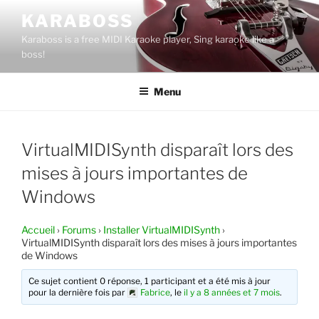
Aller
KARABOSS
au
Karaboss is a free MIDI Karaoke player, Sing karaoke like a
contenu
boss!
principal
Menu
VirtualMIDISynth disparaît lors des
mises à jours importantes de
Windows
Accueil
›
Forums
›
Installer VirtualMIDISynth
›
VirtualMIDISynth disparaît lors des mises à jours importantes
de Windows
Ce sujet contient 0 réponse, 1 participant et a été mis à jour
pour la dernière fois par
Fabrice
, le
il y a 8 années et 7 mois
.