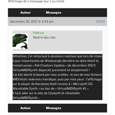
Affichage de 1 message (sur 1 au total)
Auteur
Messages
décembre 22, 2017 à 3:43 pm
#1160
Fabrice
Maître des clés
Attention, j’ai remarqué à plusieurs reprises que lors de mises
à jour importantes de Windows(la dernière en date étant la
monstrueuse « Fall Creators Update » de décembre 2017)
VirtualMIDISynth disparaît purement et simplement !
J’ai été alerté d’abord par mes oreilles : le son de mes fichiers
MIDI était redevenu merdique, puis par mes yeux : l’affichage
sur le player de Karaboss était revenu à « Microsoft GS
Wavetable Synth » au lieu de « VirtualMIDISynth #1 ».
Il faut aller sur le site de Coolsoft et réinstaller
VirtualMIDISynth…
Auteur
Messages